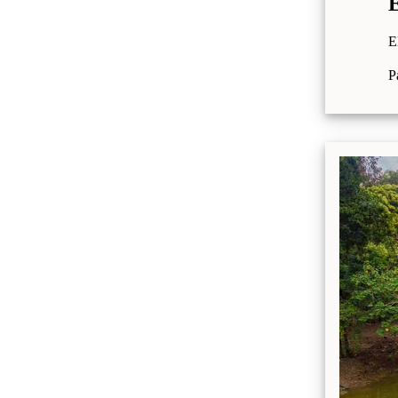
E
E
P