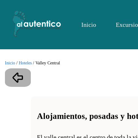
Inicio
Excursio
Inicio
/
Hoteles
/
Valley Central
Alojamientos, posadas y hot
El valle central es el centro de toda la 