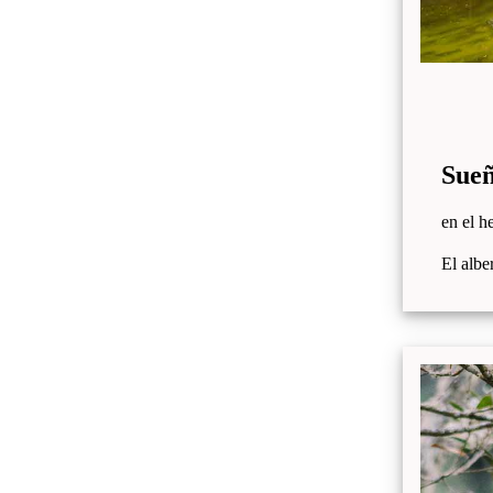
Sueñ
en el h
El albe