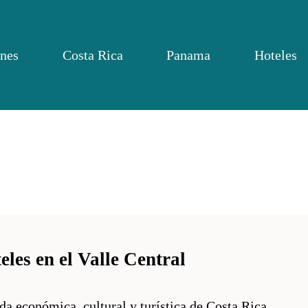
nes
Costa Rica
Panama
Hoteles
eles en el Valle Central
vida económica, cultural y turística de Costa Rica.