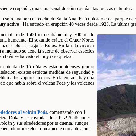
eciente erupción, una clara señal de cómo actúan las fuerzas naturales.
a a sólo una hora en coche de Santa Ana. Está ubicado en el parque nac
muy activo
. Ha entrado en erupción 40 veces desde 1928. La última gra
 principal mide 1500 m de diámetro y 300 m de
una humeante. El segundo cráter, el Cráter Norte,
zul cielo: la Laguna Botos. En la ruta circular
 a menudo se tiene la suerte de observar especies
ambién se ha visto el muy raro quetzal.
a entrada de 15 dólares estadounidenses (como
ntelación; existen estrictas medidas de seguridad y
debido a los vapores tóxicos. En la entrada hay una
seo que habla sobre el volcán Poás y los volcanes
ededores al volcán Poás,
comenzando con 1
tera Doka y las cascadas de la Paz! Si dispones
l volcán y sus alrededores por tu cuenta, aunque
deben adquirirse electrónicamente con antelación.