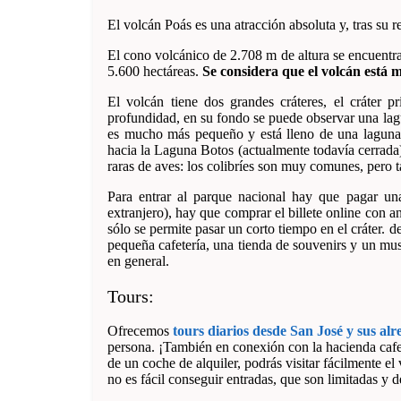
El volcán Poás es una atracción absoluta y, tras su r
El cono volcánico de 2.708 m de altura se encuentr
5.600 hectáreas.
Se considera que el volcán está 
El volcán tiene dos grandes cráteres, el cráter
profundidad, en su fondo se puede observar una lag
es mucho más pequeño y está lleno de una laguna a
hacia la Laguna Botos (actualmente todavía cerrada)
raras de aves: los colibríes son muy comunes, pero t
Para entrar al parque nacional hay que pagar un
extranjero), hay que comprar el billete online con a
sólo se permite pasar un corto tiempo en el cráter. 
pequeña cafetería, una tienda de souvenirs y un mu
en general.
Tours:
Ofrecemos
tours diarios desde San José y sus alr
persona. ¡También en conexión con la hacienda cafe
de un coche de alquiler, podrás visitar fácilmente e
no es fácil conseguir entradas, que son limitadas y 