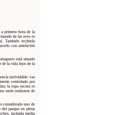
 a primera hora de la
 mundo de las aves es
l. También recibirás
hacerlo con antelación
rtuguero está situado
 de la vida lejos de la
encia inolvidable: vas
amente controlado por
das; la ropa oscura es
our suele realizarse de
 es considerado uno de
o del parque en plena
oches, incluida media