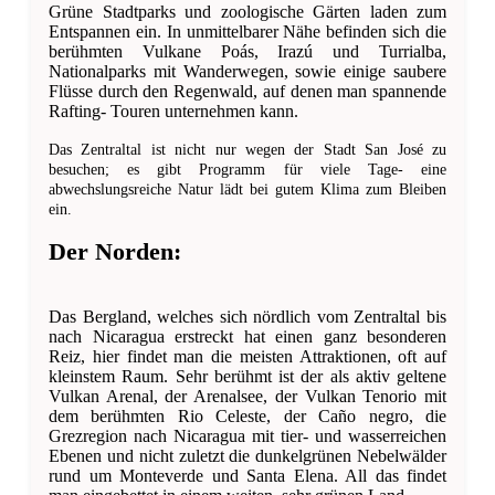
Grüne Stadtparks und zoologische Gärten laden zum
Entspannen ein. In unmittelbarer Nähe befinden sich die
berühmten Vulkane Poás, Irazú und Turrialba,
Nationalparks mit Wanderwegen, sowie einige saubere
Flüsse durch den Regenwald, auf denen man spannende
Rafting- Touren unternehmen kann.
Das Zentraltal ist nicht nur wegen der Stadt San José zu
besuchen; es gibt Programm für viele Tage- eine
abwechslungsreiche Natur lädt bei gutem Klima zum Bleiben
ein.
Der Norden:
Das Bergland, welches sich nördlich vom Zentraltal bis
nach Nicaragua erstreckt hat einen ganz besonderen
Reiz, hier findet man die meisten Attraktionen, oft auf
kleinstem Raum. Sehr berühmt ist der als aktiv geltene
Vulkan Arenal, der Arenalsee, der Vulkan Tenorio mit
dem berühmten Rio Celeste, der Caño negro, die
Grezregion nach Nicaragua mit tier- und wasserreichen
Ebenen und nicht zuletzt die dunkelgrünen Nebelwälder
rund um Monteverde und Santa Elena. All das findet