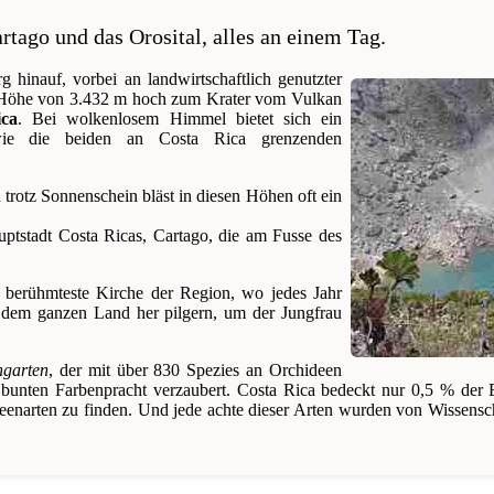
rtago und das Orosital, alles an einem Tag.
 hinauf, vorbei an landwirtschaftlich genutzter
er Höhe von 3.432 m hoch zum Krater vom Vulkan
ca
. Bei wolkenlosem Himmel bietet sich ein
owie die beiden an Costa Rica grenzenden
trotz Sonnenschein bläst in diesen Höhen oft ein
uptstadt Costa Ricas, Cartago, die am Fusse des
ie berühmteste Kirche der Region, wo jedes Jahr
dem ganzen Land her pilgern, um der Jungfrau
ngarten
, der mit über 830 Spezies an Orchideen
r bunten Farbenpracht verzaubert. Costa Rica bedeckt nur 0,5 % der 
eenarten zu finden. Und jede achte dieser Arten wurden von Wissenscha