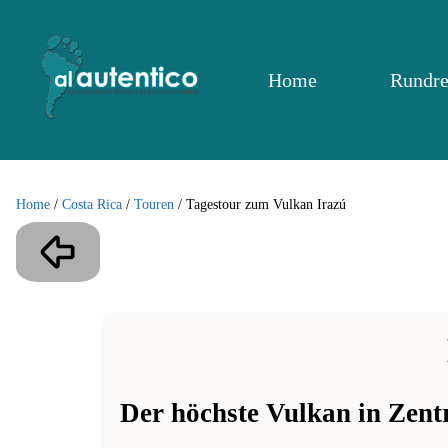
Home
Rundre
Home
/
Costa Rica
/
Touren
/
Tagestour zum Vulkan Irazú
Der höchste Vulkan in Zent