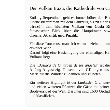
Der Vulkan Irazú, die Kathedrale von Ca
Entlang Serpentinen geht es immer höher den Berg
Fläche klettert man mit dem Fahrzeug bis zu ein
„Irazú“,
dem
höchsten Vulkan von Costa Ri
fantastischer Blick über die Hauptkrater s
Ozeane:
Atlantik und Pazifik
.
Für diese Tour muss man sich warm anziehen, denn 
eiskalter Wind.
Darauf folgt eine Besichtigung der ehemaligen Ha
Vulkans liegt.
Die „
Basílica de la Virgen de los angeles
“ ist d
Anfang August zig- Tausende von Gläubigen aus 
Maria für die Wunder zu danken und zu beten.
Ein weiteres Highlight ist der
Lankester Orchidee
und vielen weiteren Pflanzen die Gäste mit seine
Biodiversidad der Welt. Darunter sind 1600 Orchid
und klassifiziert.