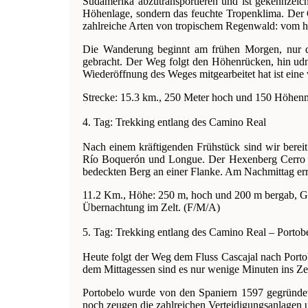
Südamerika abzutransportieren und ist gekennzeich
Höhenlage, sondern das feuchte Tropenklima. Der 
zahlreiche Arten von tropischem Regenwald: vom ha
Die Wanderung beginnt am frühen Morgen, nur d
gebracht. Der Weg folgt den Höhenrücken, hin udn 
Wiederöffnung des Weges mitgearbeitet hat ist ein
Strecke: 15.3 km., 250 Meter hoch und 150 Höhenme
4. Tag: Trekking entlang des Camino Real
Nach einem kräftigenden Frühstück sind wir bereit
Río Boquerón und Longue. Der Hexenberg Cerro B
bedeckten Berg an einer Flanke. Am Nachmittag err
11.2 Km., Höhe: 250 m, hoch und 200 m bergab, Geh
Übernachtung im Zelt. (F/M/A)
5. Tag: Trekking entlang des Camino Real – Portob
Heute folgt der Weg dem Fluss Cascajal nach Porto
dem Mittagessen sind es nur wenige Minuten ins Ze
Portobelo wurde von den Spaniern 1597 gegründet 
noch zeugen die zahlreichen Verteidigungsanlagen 