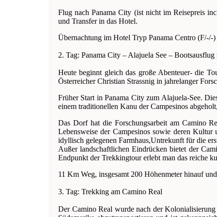
Flug nach Panama City (ist nicht im Reisepreis 
und Transfer in das Hotel.
Übernachtung im Hotel Tryp Panama Centro (F/-/-)
2. Tag: Panama City – Alajuela See – Bootsausflu
Heute beginnt gleich das große Abenteuer- die T
Österreicher Christian Strassnig in jahrelanger For
Früher Start in Panama City zum Alajuela-See. Die
einem traditionellen Kanu der Campesinos abgehol
Das Dorf hat die Forschungsarbeit am Camino Real
Lebensweise der Campesinos sowie deren Kultur 
idyllisch gelegenen Farmhaus,Untrekunft für die erst
Außer landschaftlichen Eindrücken bietet der Cami
Endpunkt der Trekkingtour erlebt man das reiche kul
11 Km Weg, insgesamt 200 Höhenmeter hinauf und 10
3. Tag: Trekking am Camino Real
Der Camino Real wurde nach der Kolonialisierung 