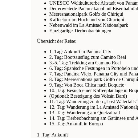
UNESCO Weltkulturerbe Altstadt von Panama
Der erweiterte Panamakanal mit Eisenbahnfah
Meeresnationalpark Golfo de Chiriquí
Kaffeetour im Hochland von Chirriquí
Nebenwald im La Amistad Nationalpark
Einzigartige Tierbeobachtungen
Übersicht der Reise:
1. Tag: Ankunft in Panama City
2. Tag: Bootsausflug zum Camino Real
3.-5. Tag: Trekking am Camino Real
6. Tag: Spanische Festungen in Portobelo u
7. Tag: Panama Viejo, Panama City und Pan
8. Tag: Meeresnationalpark Golfo de Chiriquí
9. Tag: Von Boca Chica nach Boquete
10. Tag: Besuch einer Kaffeeplantage in Boq
(Optional: Besteigung des Volcán Barú)
11. Tag: Wanderung zu den „Lost Waterfalls
12. Tag: Wanderung im La Amistad National
13. Tag: Wanderung am Quetzaltrail
14. Tag: Tierbeobachtung am Gatúnsee und 
15. Tag: Ankunft in Europa
1. Tag: Ankunft