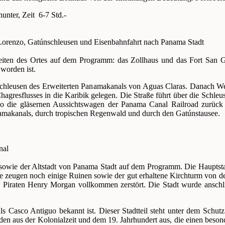
unter, Zeit 6-7 Std.-
 Lorenzo, Gatúnschleusen und Eisenbahnfahrt nach Panama Stadt
ten des Ortes auf dem Programm: das Zollhaus und das Fort San Ge
 worden ist.
chleusen des Erweiterten Panamakanals von Aguas Claras. Danach Weit
hagresflusses in die Karibik gelegen. Die Straße führt über die Sch
wo die gläsernen Aussichtswagen der Panama Canal Railroad zurück 
anamakanals, durch tropischen Regenwald und durch den Gatúnstausee.
.
nal
sowie der Altstadt von Panama Stadt auf dem Programm. Die Hauptsta
e zeugen noch einige Ruinen sowie der gut erhaltene Kirchturm von de
 Piraten Henry Morgan vollkommen zerstört. Die Stadt wurde anschli
als Casco Antiguo bekannt ist. Dieser Stadtteil steht unter dem Sch
en aus der Kolonialzeit und dem 19. Jahrhundert aus, die einen beso