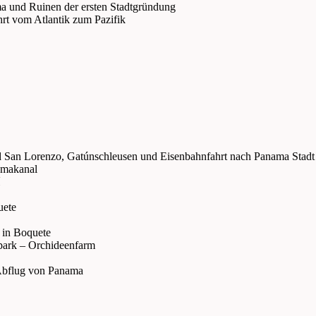
 und Ruinen der ersten Stadtgründung
rt vom Atlantik zum Pazifik
nd San Lorenzo, Gatúnschleusen und Eisenbahnfahrt nach Panama Stadt
amakanal
uete
“ in Boquete
park – Orchideenfarm
Abflug von Panama