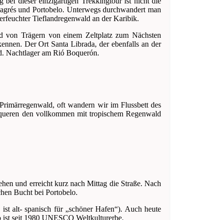
ei dieser einzigartigen Trekkingtour ist nicht die
Chagrés und Portobelo. Unterwegs durchwandert man
rfeuchter Tieflandregenwald an der Karibik.
d von Trägern von einem Zeltplatz zum Nächsten
ennen. Der Ort Santa Librada, der ebenfalls an der
rd. Nachtlager am Rió Boquerón.
 Primärregenwald, oft wandern wir im Flussbett des
 queren den vollkommen mit tropischem Regenwald
hen und erreicht kurz nach Mittag die Straße. Nach
hen Bucht bei Portobelo.
st alt- spanisch für „schöner Hafen“). Auch heute
o ist seit 1980 UNESCO Weltkulturerbe.