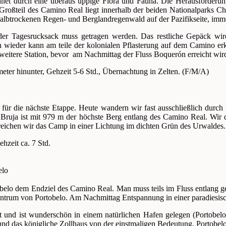
net durch eine überaus üppige Flora und Fauna. Die Herausforderung b
Großteil des Camino Real liegt innerhalb der beiden Nationalparks 
lbtrockenen Regen- und Berglandregenwald auf der Pazifikseite, imme
er Tagesrucksack muss getragen werden. Das restliche Gepäck wir
wieder kann am teile der kolonialen Pflasterung auf dem Camino erk
e weitere Station, bevor am Nachmittag der Fluss Boquerón erreicht wi
ter hinunter, Gehzeit 5-6 Std., Übernachtung in Zelten. (F/M/A)
 für die nächste Etappe. Heute wandern wir fast ausschließlich durch
ruja ist mit 979 m der höchste Berg entlang des Camino Real. Wir
eichen wir das Camp in einer Lichtung im dichten Grün des Urwaldes.
zeit ca. 7 Std.
elo
belo dem Endziel des Camino Real. Man muss teils im Fluss entlang ge
ntrum von Portobelo. Am Nachmittag Entspannung in einer paradiesisc
und ist wunderschön in einem natürlichen Hafen gelegen (Portobelo i
und das königliche Zollhaus von der einstmaligen Bedeutung. Portobel