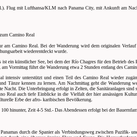
incl.). Flug mit Lufthansa/KLM nach Panama City, mit Ankunft am Na
g zum Camino Real
our am Camino Real. Bei der Wanderung wird dem originalen Verlauf
schungsarbeit wiederentdeckt wurde.
s ist ein künstlicher See, bei dem der Río Chagres für den Betrieb de
t, am Vormittag führt die Wanderung etwa 2 Stunden entlang des Cami
 intensiv unterstützt und einen Teil des Camino Real wieder zugän
und Tänze kennen zu lernen. Am Nachmittag geht die Wanderung wei
e Nacht. Die Unterbringung erfolgt in Zelten, die Sanitäranlagen sind s
no Real auch tiefe Einblicke in die Vielfalt der hier ansässigen Kult
turelle Erbe der afro- karibischen Bevölkerung.
0 hinunter, Zeit 4-5 Std.- Das Abendessen erfolgt bei der Bauernfam
Panamas durch die Spanier als Verbindungsweg zwischen Pazifik- und