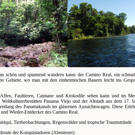
man schön und spannend wandern kann: der Camino Real, ein schmal
che Gebiete, wo man mit den einheimischen Bauern leicht ins Gesp
fen, Faultieren, Caimane und Krokodile sehen kann und im Meer
Weltkulturerbestätten Panama Viejo und der Altstadt aus dem 17. J
ntlang des Panamakanals im gläsernen Aussichtswagen. Diese Erlebnis
r und Wieder-Entdecker des Camino Real.
riquí, Tierbeobachtungen, Regenwälder und tropische Traumstrände
route der Konquistadoren (Abenteuer)