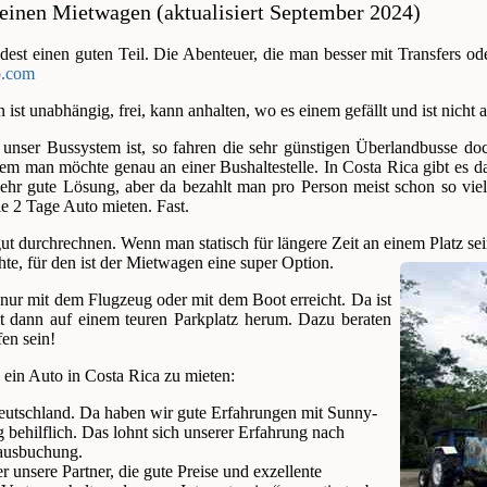
einen Mietwagen (aktualisiert September 2024)
st einen guten Teil. Die Abenteuer, die man besser mit Transfers ode
o.com
 ist unabhängig, frei, kann anhalten, wo es einem gefällt und ist nicht
ön unser Bussystem ist, so fahren die sehr günstigen Überlandbusse 
dem man möchte genau an einer Bushaltestelle. In Costa Rica gibt es d
 sehr gute Lösung, aber da bezahlt man pro Person meist schon so vi
wie 2 Tage Auto mieten. Fast.
gut durchrechnen. Wenn man statisch für längere Zeit an einem Platz se
e, für den ist der Mietwagen eine super Option.
 nur mit dem Flugzeug oder mit dem Boot erreicht. Da ist
ht dann auf einem teuren Parkplatz herum. Dazu beraten
fen sein!
 ein Auto in Costa Rica zu mieten:
eutschland. Da haben wir gute Erfahrungen mit Sunny-
behilflich. Das lohnt sich unserer Erfahrung nach
rausbuchung.
 unsere Partner, die gute Preise und exzellente