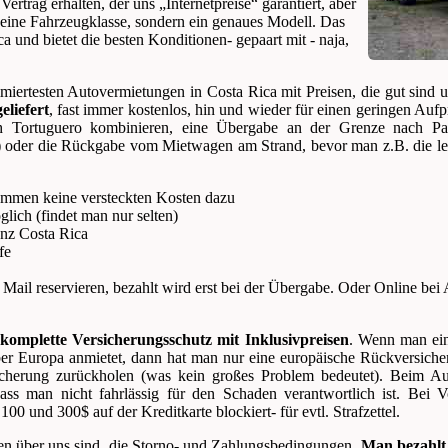
rtrag erhalten, der uns „Internetpreise“ garantiert, aber
keine Fahrzeugklasse, sondern ein genaues Modell. Das
ca und bietet die besten Konditionen- gepaart mit - naja,
iertesten Autovermietungen in Costa Rica mit Preisen, die gut sind 
liefert
, fast immer kostenlos, hin und wieder für einen geringen Au
h Tortuguero kombinieren, eine Übergabe an der Grenze nach Pan
t) oder die Rückgabe vom Mietwagen am Strand, bevor man z.B. die le
kommen keine versteckten Kosten dazu
glich (findet man nur selten)
anz Costa Rica
fe
Mail reservieren, bezahlt wird erst bei der Übergabe. Oder Online bei 
komplette Versicherungsschutz mit Inklusivpreisen
. Wenn man ein
er Europa anmietet, dann hat man nur eine europäische Rückversich
icherung zurückholen (was kein großes Problem bedeutet). Beim Aut
 dass man nicht fahrlässig für den Schaden verantwortlich ist. Bei 
 und 300$ auf der Kreditkarte blockiert- für evtl. Strafzettel.
n über uns sind die Storno- und Zahlungsbedingungen.
Man bezahlt