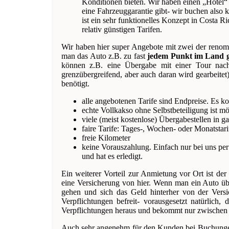
Konditionen bieten. Wir haben einen „Hotel“ Ve
eine Fahrzeuggarantie gibt- wir buchen also 
ist ein sehr funktionelles Konzept in Costa Ri
relativ günstigen Tarifen.
Wir haben hier super Angebote mit zwei der renomm
man das Auto z.B. zu fast
jedem Punkt im Land ge
können z.B. eine Übergabe mit einer Tour nac
grenzübergreifend, aber auch daran wird gearbeite
benötigt.
alle angebotenen Tarife sind Endpreise. Es 
echte Vollkakso ohne Selbstbeteiligung ist mö
viele (meist kostenlose) Übergabestellen in g
faire Tarife: Tages-, Wochen- oder Monatstari
freie Kilometer
keine Vorauszahlung. Einfach nur bei uns per 
und hat es erledigt.
Ein weiterer Vorteil zur Anmietung vor Ort ist der
eine Versicherung von hier. Wenn man ein Auto üb
gehen und sich das Geld hinterher von der Vers
Verpflichtungen befreit- vorausgesetzt natürlich,
Verpflichtungen heraus und bekommt nur zwischen 100
Auch sehr angenehm für den Kunden bei Buchunge