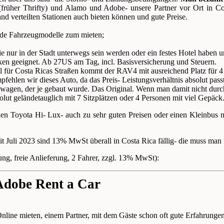
(früher Thrifty) und Alamo und Adobe- unsere Partner vor Ort in Co
and verteilten Stationen auch bieten können und gute Preise.
ende Fahrzeugmodelle zum mieten;
die nur in der Stadt unterwegs sein werden oder ein festes Hotel haben 
cken geeignet. Ab 27US am Tag, incl. Basisversicherung und Steuern.
eal für Costa Ricas Straßen kommt der RAV4 mit ausreichend Platz für
ehlen wir dieses Auto, da das Preis- Leistungsverhältnis absolut passt
ewagen, der je gebaut wurde. Das Original. Wenn man damit nicht durch
olut geländetauglich mit 7 Sitzplätzen oder 4 Personen mit viel Gepäck. 
 den Toyota Hi- Lux- auch zu sehr guten Preisen oder einen Kleinbus 
eit Juli 2023 sind 13% MwSt überall in Costa Rica fällig- die muss ma
gung, freie Anlieferung, 2 Fahrer, zzgl. 13% MwSt):
Adobe Rent a Car
Online mieten, einem Partner, mit dem Gäste schon oft gute Erfahrunge